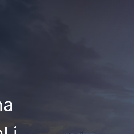
na
l i