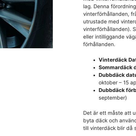
lag. Denna förordning
vinterförhållanden, f
utrustade med vinterd
vinterförhållanden). S
eller intilliggande vä
förhållanden.
Vinterdäck D
Sommardäck 
Dubbdäck da
oktober – 15 apr
Dubbdäck förb
september)
Det är ett måste att 
byta däck och anvä
till vinterdäck blir d