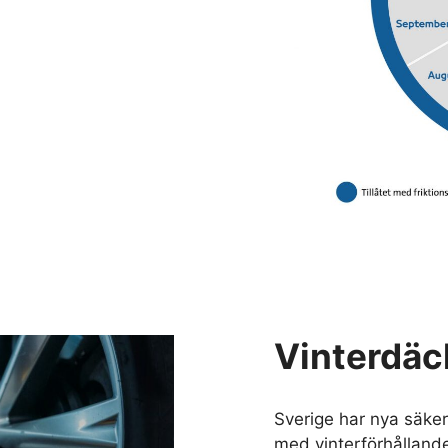
Vinterdäc
Sverige har nya säke
med vinterförhålland