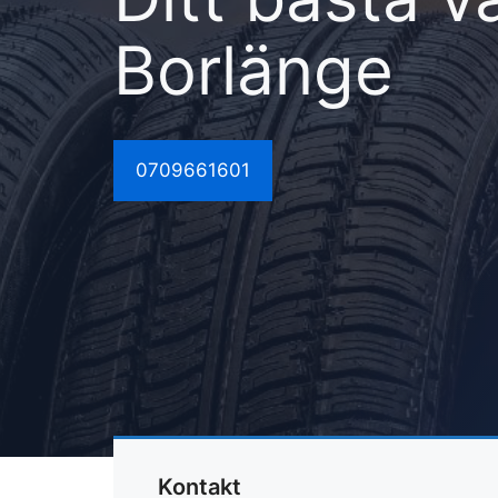
Borlänge
0709661601
Kontakt