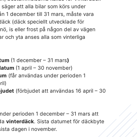
 säger att alla bilar som körs under
rån 1 december till 31 mars, måste vara
äck (däck speciellt utvecklade för
nö, is eller frost på någon del av vägen
gar och yta anses alla som vinterliga
atum
(1 december – 31 mars
)
datum
(1 april – 30 november)
tum
(får användas under perioden 1
il)
judet
(förbjudet att användas 16 april – 30
under perioden 1 december – 31 mars att
nda
vinterdäck
. Sista datumet för däckbyte
å sista dagen i november.