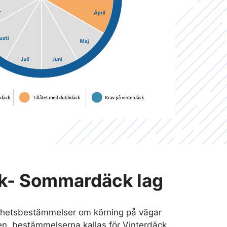
k- Sommardäck lag
rhetsbestämmelser om körning på vägar
en, bestämmelserna kallas för Vinterdäck