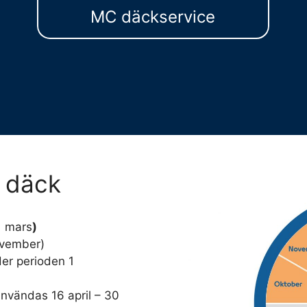
MC däckservice
a däck
1 mars
)
november)
er perioden 1
användas 16 april – 30