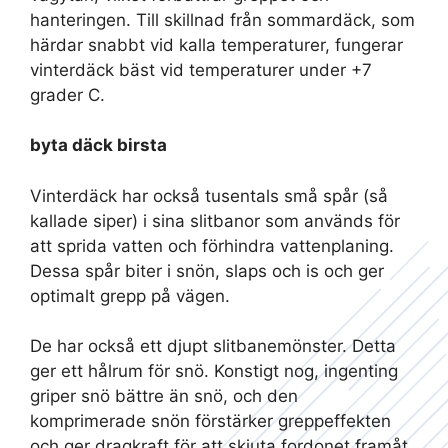
hanteringen. Till skillnad från sommardäck, som
härdar snabbt vid kalla temperaturer, fungerar
vinterdäck bäst vid temperaturer under +7
grader C.
byta däck birsta
Vinterdäck har också tusentals små spår (så
kallade siper) i sina slitbanor som används för
att sprida vatten och förhindra vattenplaning.
Dessa spår biter i snön, slaps och is och ger
optimalt grepp på vägen.
De har också ett djupt slitbanemönster. Detta
ger ett hålrum för snö. Konstigt nog, ingenting
griper snö bättre än snö, och den
komprimerade snön förstärker greppeffekten
och ger dragkraft för att skjuta fordonet framåt