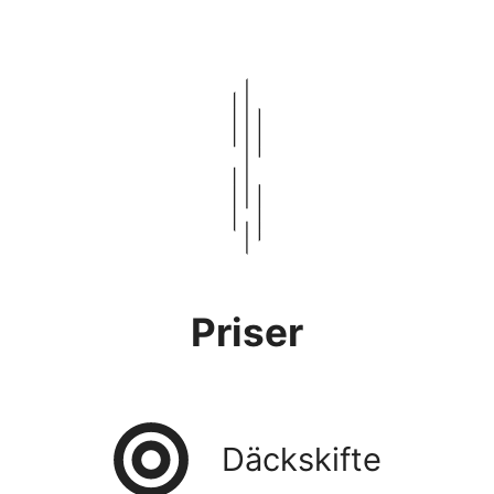
Priser
Däckskifte