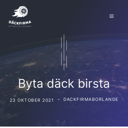
Hoppa
till
Meny
innehåll
Byta däck birsta
DACKFIRMABORLANGE
23 OKTOBER 2021