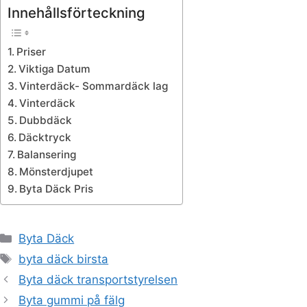
Innehållsförteckning
Priser
Viktiga Datum
Vinterdäck- Sommardäck lag
Vinterdäck
Dubbdäck
Däcktryck
Balansering
Mönsterdjupet
Byta Däck Pris
Kategorier
Byta Däck
Etiketter
byta däck birsta
Byta däck transportstyrelsen
Byta gummi på fälg