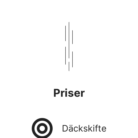
Priser
Däckskifte