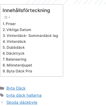
Innehållsförteckning
Priser
Viktiga Datum
Vinterdäck- Sommardäck lag
Vinterdäck
Dubbdäck
Däcktryck
Balansering
Mönsterdjupet
Byta Däck Pris
Kategorier
Byta Däck
Etiketter
byta däck hallarna
Skoda däckbyte