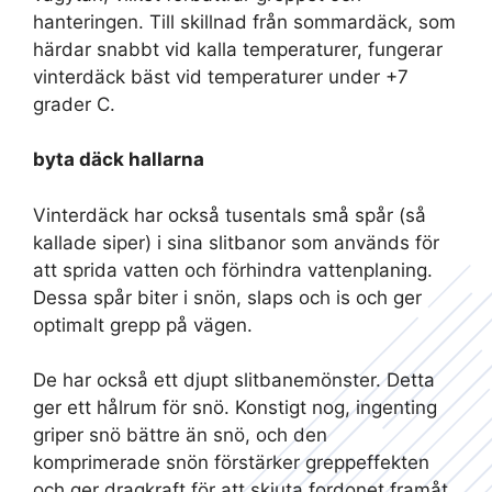
hanteringen. Till skillnad från sommardäck, som
härdar snabbt vid kalla temperaturer, fungerar
vinterdäck bäst vid temperaturer under +7
grader C.
byta däck hallarna
Vinterdäck har också tusentals små spår (så
kallade siper) i sina slitbanor som används för
att sprida vatten och förhindra vattenplaning.
Dessa spår biter i snön, slaps och is och ger
optimalt grepp på vägen.
De har också ett djupt slitbanemönster. Detta
ger ett hålrum för snö. Konstigt nog, ingenting
griper snö bättre än snö, och den
komprimerade snön förstärker greppeffekten
och ger dragkraft för att skjuta fordonet framåt