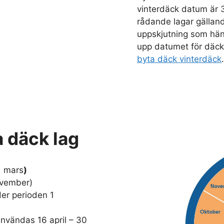
vinterdäck datum är 
rådande lagar gällan
uppskjutning som hän
upp datumet för däck
byta däck vinterdäck
.
a däck lag
1 mars
)
november)
er perioden 1
användas 16 april – 30