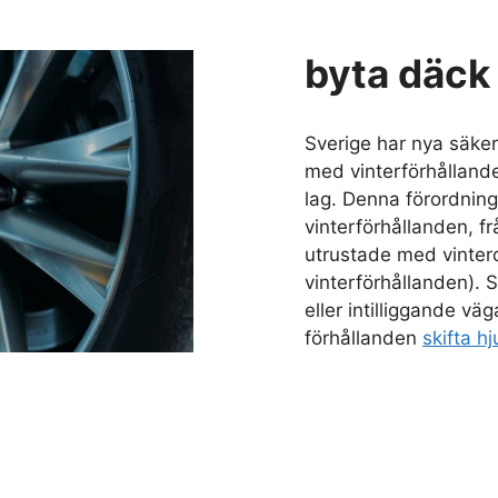
byta däck
Sverige har nya säke
med vinterförhålland
lag. Denna förordning
vinterförhållanden, f
utrustade med vinterd
vinterförhållanden). S
eller intilliggande vä
förhållanden
skifta hj