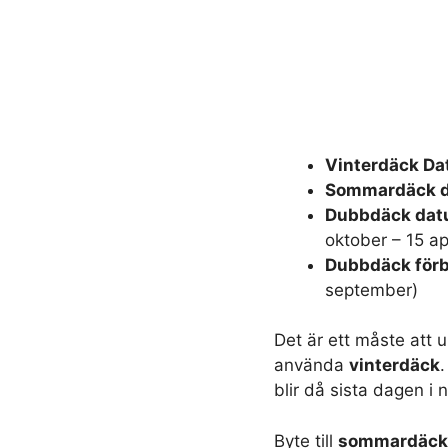
Vinterdäck D
Sommardäck 
Dubbdäck da
oktober – 15 apr
Dubbdäck förb
september)
Det är ett måste att
använda
vinterdäck
.
blir då sista dagen i
Byte till
sommardäc