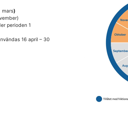
1 mars
)
november)
er perioden 1
användas 16 april – 30