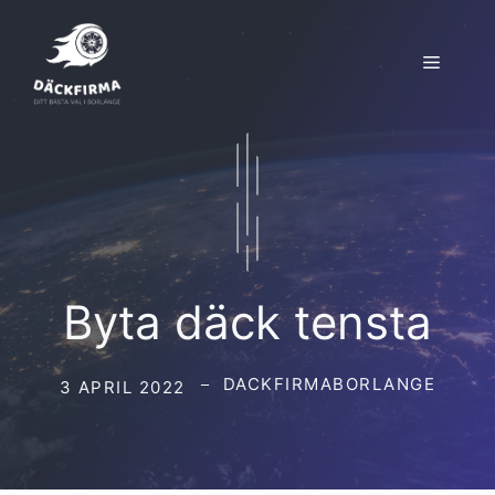
Hoppa
till
Meny
innehåll
Byta däck tensta
DACKFIRMABORLANGE
3 APRIL 2022