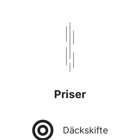
Priser
Däckskifte