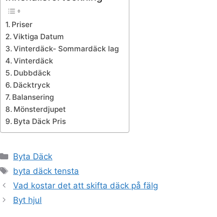
Priser
Viktiga Datum
Vinterdäck- Sommardäck lag
Vinterdäck
Dubbdäck
Däcktryck
Balansering
Mönsterdjupet
Byta Däck Pris
Kategorier
Byta Däck
Etiketter
byta däck tensta
Vad kostar det att skifta däck på fälg
Byt hjul