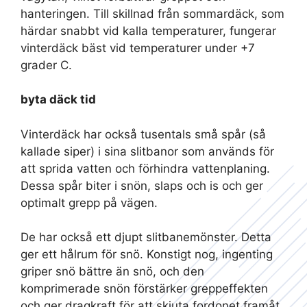
hanteringen. Till skillnad från sommardäck, som
härdar snabbt vid kalla temperaturer, fungerar
vinterdäck bäst vid temperaturer under +7
grader C.
byta däck tid
Vinterdäck har också tusentals små spår (så
kallade siper) i sina slitbanor som används för
att sprida vatten och förhindra vattenplaning.
Dessa spår biter i snön, slaps och is och ger
optimalt grepp på vägen.
De har också ett djupt slitbanemönster. Detta
ger ett hålrum för snö. Konstigt nog, ingenting
griper snö bättre än snö, och den
komprimerade snön förstärker greppeffekten
och ger dragkraft för att skjuta fordonet framåt