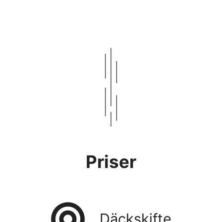
Priser
Däckskifte