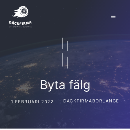
Hoppa
till
Meny
innehåll
Byta fälg
DACKFIRMABORLANGE
1 FEBRUARI 2022