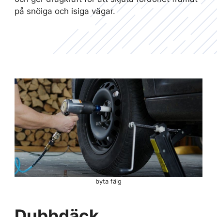
på snöiga och isiga vägar.
byta fälg
Dubbdäck