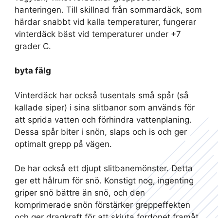
hanteringen. Till skillnad från sommardäck, som
härdar snabbt vid kalla temperaturer, fungerar
vinterdäck bäst vid temperaturer under +7
grader C.
byta fälg
Vinterdäck har också tusentals små spår (så
kallade siper) i sina slitbanor som används för
att sprida vatten och förhindra vattenplaning.
Dessa spår biter i snön, slaps och is och ger
optimalt grepp på vägen.
De har också ett djupt slitbanemönster. Detta
ger ett hålrum för snö. Konstigt nog, ingenting
griper snö bättre än snö, och den
komprimerade snön förstärker greppeffekten
och ger dragkraft för att skjuta fordonet framåt