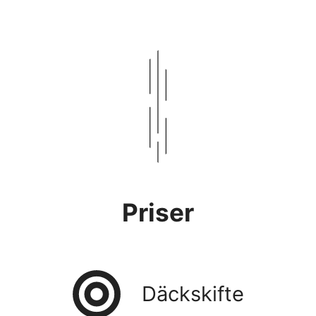
Priser
Däckskifte