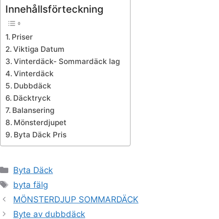
Innehållsförteckning
Priser
Viktiga Datum
Vinterdäck- Sommardäck lag
Vinterdäck
Dubbdäck
Däcktryck
Balansering
Mönsterdjupet
Byta Däck Pris
Kategorier
Byta Däck
Etiketter
byta fälg
MÖNSTERDJUP SOMMARDÄCK
Byte av dubbdäck