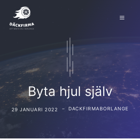
Hoppa
till
Meny
innehåll
Byta hjul själv
DACKFIRMABORLANGE
29 JANUARI 2022