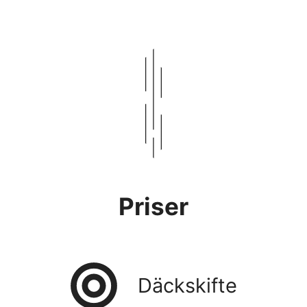
Priser
Däckskifte