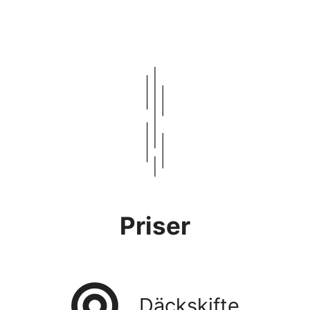
Priser
Däckskifte