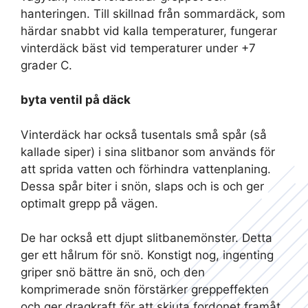
hanteringen. Till skillnad från sommardäck, som
härdar snabbt vid kalla temperaturer, fungerar
vinterdäck bäst vid temperaturer under +7
grader C.
byta ventil på däck
Vinterdäck har också tusentals små spår (så
kallade siper) i sina slitbanor som används för
att sprida vatten och förhindra vattenplaning.
Dessa spår biter i snön, slaps och is och ger
optimalt grepp på vägen.
De har också ett djupt slitbanemönster. Detta
ger ett hålrum för snö. Konstigt nog, ingenting
griper snö bättre än snö, och den
komprimerade snön förstärker greppeffekten
och ger dragkraft för att skjuta fordonet framåt