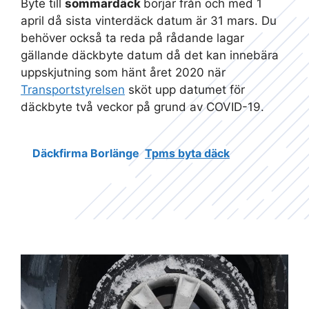
Byte till
sommardäck
börjar från och med 1
april då sista vinterdäck datum är 31 mars. Du
behöver också ta reda på rådande lagar
gällande däckbyte datum då det kan innebära
uppskjutning som hänt året 2020 när
Transportstyrelsen
sköt upp datumet för
däckbyte två veckor på grund av COVID-19.
Däckfirma Borlänge
Tpms byta däck