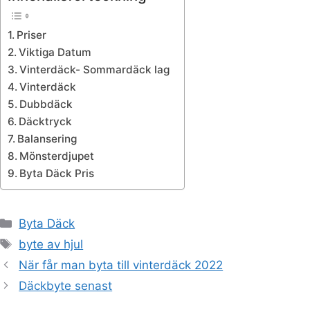
Priser
Viktiga Datum
Vinterdäck- Sommardäck lag
Vinterdäck
Dubbdäck
Däcktryck
Balansering
Mönsterdjupet
Byta Däck Pris
Kategorier
Byta Däck
Etiketter
byte av hjul
När får man byta till vinterdäck 2022
Däckbyte senast