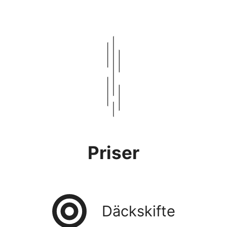
Priser
Däckskifte