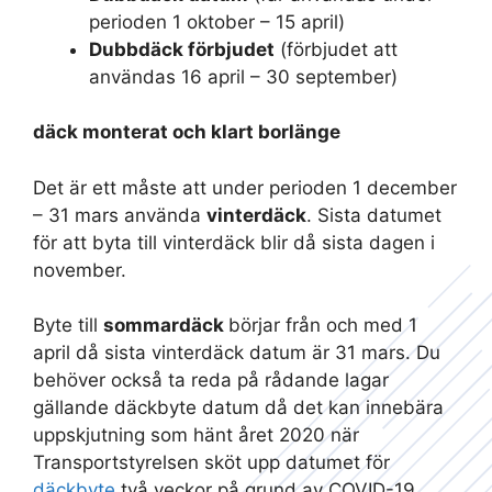
perioden 1 oktober – 15 april)
Dubbdäck förbjudet
(förbjudet att
användas 16 april – 30 september)
däck monterat och klart borlänge
Det är ett måste att under perioden 1 december
– 31 mars använda
vinterdäck
. Sista datumet
för att byta till vinterdäck blir då sista dagen i
november.
Byte till
sommardäck
börjar från och med 1
april då sista vinterdäck datum är 31 mars. Du
behöver också ta reda på rådande lagar
gällande däckbyte datum då det kan innebära
uppskjutning som hänt året 2020 när
Transportstyrelsen sköt upp datumet för
däckbyte
två veckor på grund av COVID-19