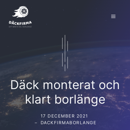
Hoppa
till
Meny
innehåll
Däck monterat och
klart borlänge
17 DECEMBER 2021
DACKFIRMABORLANGE