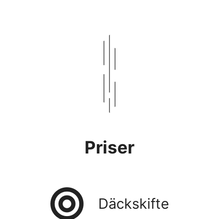
Priser
Däckskifte