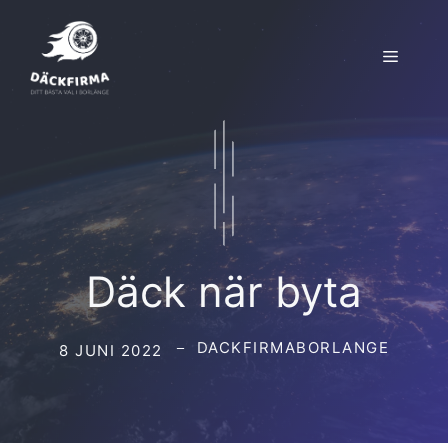
Hoppa
till
Meny
innehåll
Däck när byta
DACKFIRMABORLANGE
8 JUNI 2022