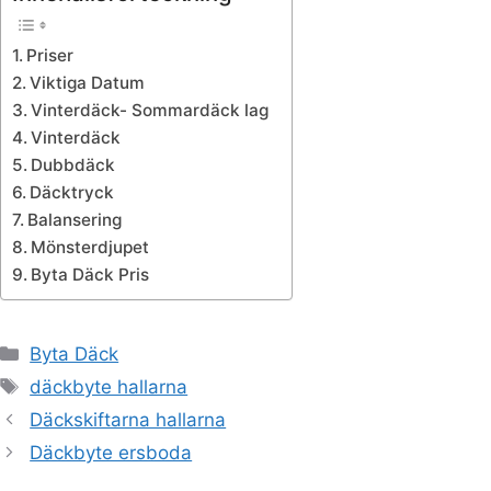
Priser
Viktiga Datum
Vinterdäck- Sommardäck lag
Vinterdäck
Dubbdäck
Däcktryck
Balansering
Mönsterdjupet
Byta Däck Pris
Kategorier
Byta Däck
Etiketter
däckbyte hallarna
Däckskiftarna hallarna
Däckbyte ersboda