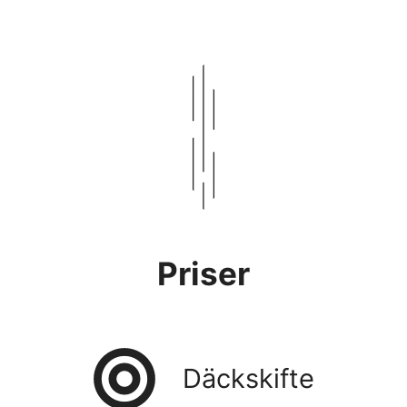
Priser
Däckskifte