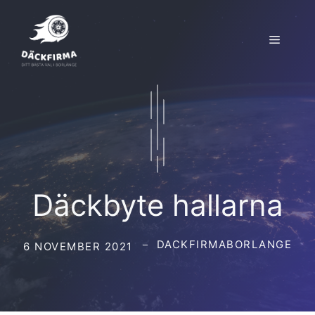
Hoppa
till
Meny
innehåll
Däckbyte hallarna
DACKFIRMABORLANGE
6 NOVEMBER 2021