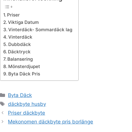
Priser
Viktiga Datum
Vinterdäck- Sommardäck lag
Vinterdäck
Dubbdäck
Däcktryck
Balansering
Mönsterdjupet
Byta Däck Pris
Kategorier
Byta Däck
Etiketter
däckbyte husby
Priser däckbyte
Mekonomen däckbyte pris borlänge