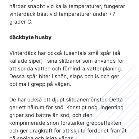
härdar snabbt vid kalla temperaturer, fungerar
vinterdäck bäst vid temperaturer under +7
grader C.
däckbyte husby
Vinterdäck har också tusentals små spår (så
kallade siper) i sina slitbanor som används för
att sprida vatten och förhindra vattenplaning.
Dessa spår biter i snön, slaps och is och ger
optimalt grepp på vägen.
De har också ett djupt slitbanemönster. Detta
ger ett hålrum för snö. Konstigt nog, ingenting
griper snö bättre än snö, och den
komprimerade snön förstärker greppeffekten
och ger dragkraft för att skjuta fordonet framåt
på snöiga och isiga vägar.