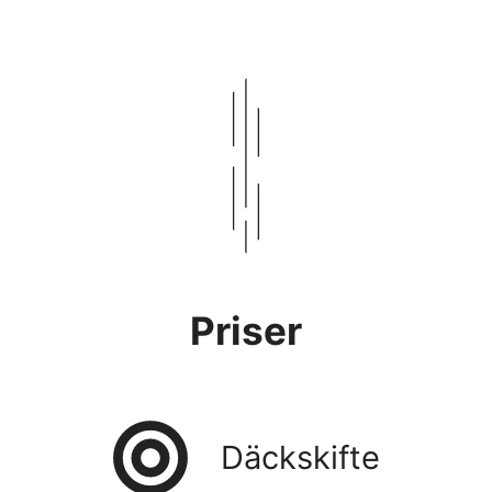
Priser
Däckskifte