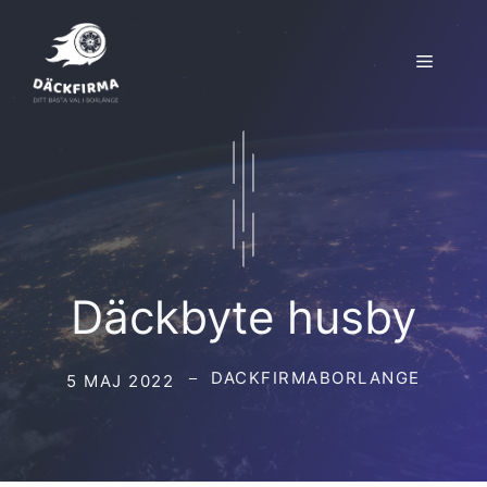
Hoppa
till
Meny
innehåll
Däckbyte husby
DACKFIRMABORLANGE
5 MAJ 2022