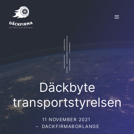
Hoppa
till
Meny
innehåll
Däckbyte
transportstyrelsen
11 NOVEMBER 2021
DACKFIRMABORLANGE