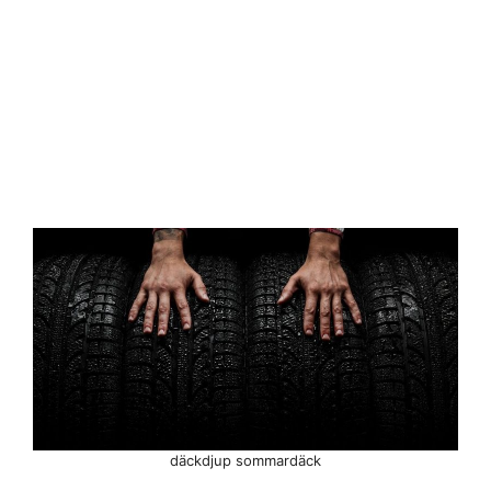
däckdjup sommardäck