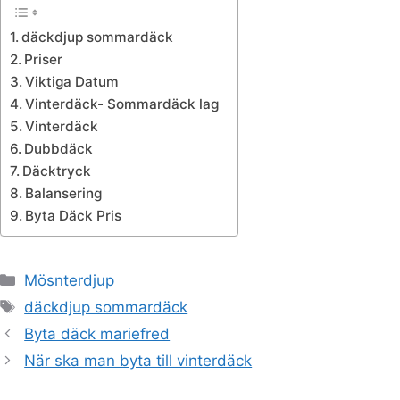
däckdjup sommardäck
Priser
Viktiga Datum
Vinterdäck- Sommardäck lag
Vinterdäck
Dubbdäck
Däcktryck
Balansering
Byta Däck Pris
Kategorier
Mösnterdjup
Etiketter
däckdjup sommardäck
Byta däck mariefred
När ska man byta till vinterdäck