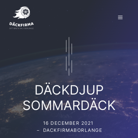
Hoppa
till
Meny
innehåll
DÄCKDJUP
SOMMARDÄCK
16 DECEMBER 2021
DACKFIRMABORLANGE