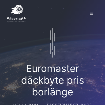
Hoppa
till
Meny
innehåll
Euromaster
däckbyte pris
borlänge
DACKFIRMABORLANGE