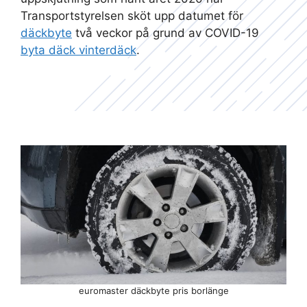
Transportstyrelsen sköt upp datumet för
däckbyte
två veckor på grund av COVID-19
byta däck vinterdäck
.
euromaster däckbyte pris borlänge