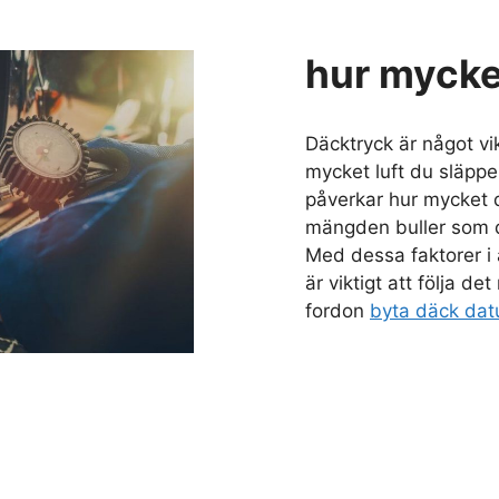
hur mycket
Däcktryck är något vik
mycket luft du släpper
påverkar hur mycket d
mängden buller som 
Med dessa faktorer i 
är viktigt att följa d
fordon
byta däck dat