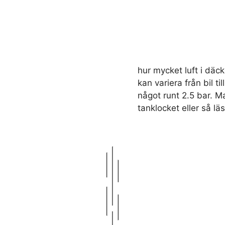
hur mycket luft i däc
kan variera från bil t
något runt 2.5 bar. M
tanklocket eller så lä