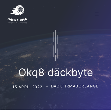
Hoppa
till
Meny
innehåll
Okq8 däckbyte
DACKFIRMABORLANGE
15 APRIL 2022