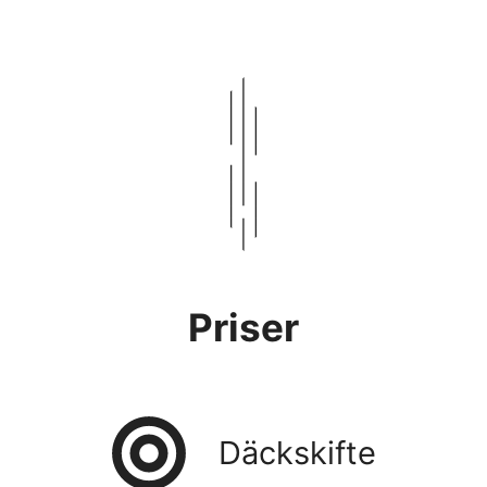
Priser
Däckskifte