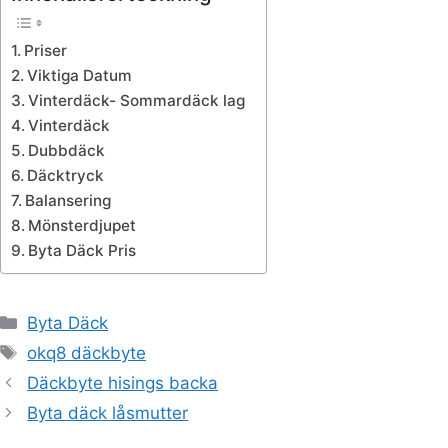
Priser
Viktiga Datum
Vinterdäck- Sommardäck lag
Vinterdäck
Dubbdäck
Däcktryck
Balansering
Mönsterdjupet
Byta Däck Pris
Kategorier
Byta Däck
Etiketter
okq8 däckbyte
Däckbyte hisings backa
Byta däck låsmutter