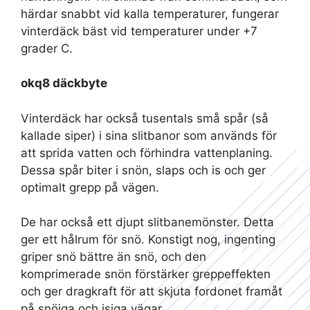
härdar snabbt vid kalla temperaturer, fungerar
vinterdäck bäst vid temperaturer under +7
grader C.
okq8 däckbyte
Vinterdäck har också tusentals små spår (så
kallade siper) i sina slitbanor som används för
att sprida vatten och förhindra vattenplaning.
Dessa spår biter i snön, slaps och is och ger
optimalt grepp på vägen.
De har också ett djupt slitbanemönster. Detta
ger ett hålrum för snö. Konstigt nog, ingenting
griper snö bättre än snö, och den
komprimerade snön förstärker greppeffekten
och ger dragkraft för att skjuta fordonet framåt
på snöiga och isiga vägar.