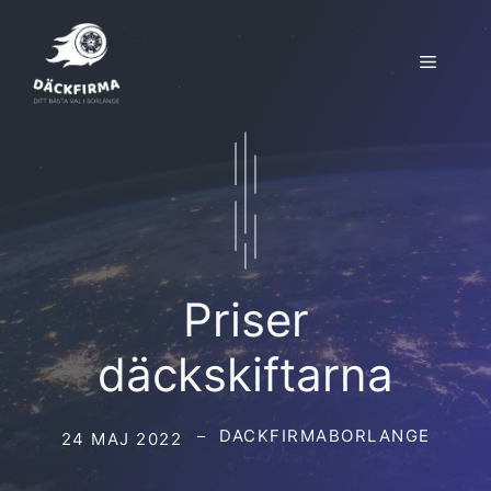
Hoppa
till
Meny
innehåll
Priser
däckskiftarna
DACKFIRMABORLANGE
24 MAJ 2022