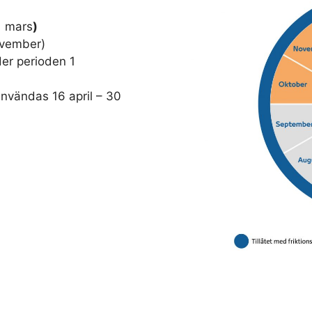
1 mars
)
november)
er perioden 1
användas 16 april – 30