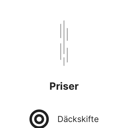
Priser
Däckskifte