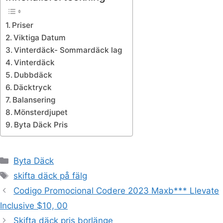
Priser
Viktiga Datum
Vinterdäck- Sommardäck lag
Vinterdäck
Dubbdäck
Däcktryck
Balansering
Mönsterdjupet
Byta Däck Pris
Kategorier
Byta Däck
Etiketter
skifta däck på fälg
Codigo Promocional Codere 2023 Maxb*** Llevate
Inclusive $10, 00
Skifta däck pris borlänge