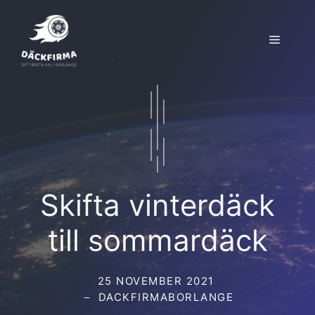
Hoppa
till
Meny
innehåll
Skifta vinterdäck
till sommardäck
25 NOVEMBER 2021
DACKFIRMABORLANGE