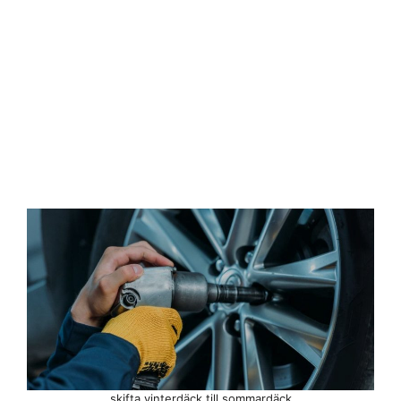
skifta vinterdäck till sommardäck