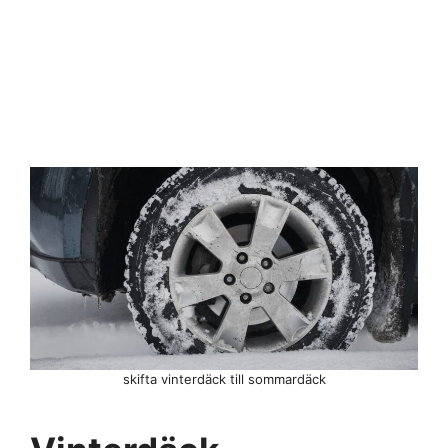
skifta vinterdäck till sommardäck