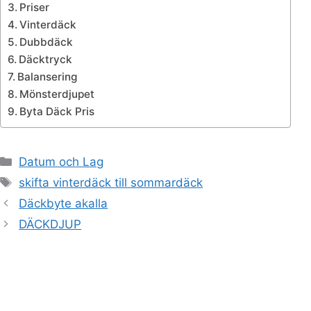
Priser
Vinterdäck
Dubbdäck
Däcktryck
Balansering
Mönsterdjupet
Byta Däck Pris
Kategorier
Datum och Lag
Etiketter
skifta vinterdäck till sommardäck
Däckbyte akalla
DÄCKDJUP