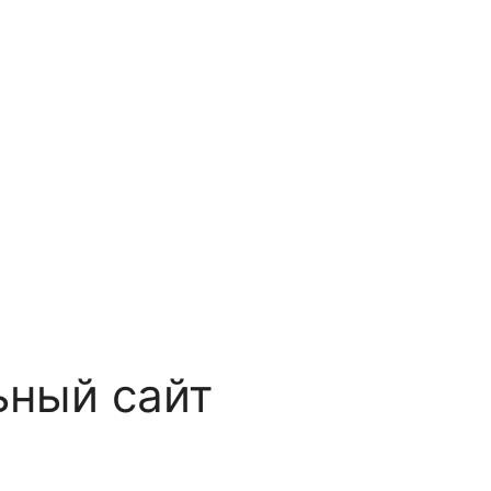
ьный сайт