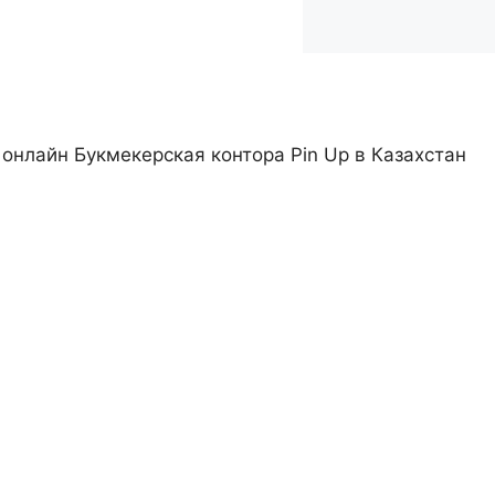
 онлайн Букмекерская контора Pin Up в Казахстан