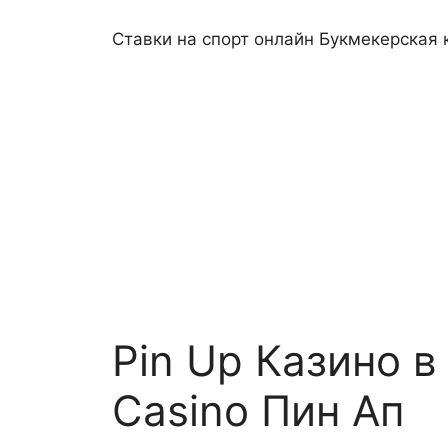
Ставки на спорт онлайн Букмекерская к
Pin Up Казино 
Casino Пин Ап