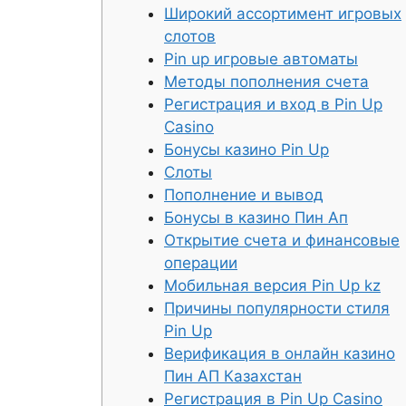
Широкий ассортимент игровых
слотов
Pin up игровые автоматы
Методы пополнения счета
Регистрация и вход в Pin Up
Casino
Бонусы казино Pin Up
Слоты
Пополнение и вывод
Бонусы в казино Пин Ап
Открытие счета и финансовые
операции
Мобильная версия Pin Up kz
Причины популярности стиля
Pin Up
Верификация в онлайн казино
Пин АП Казахстан
Регистрация в Pin Up Casino