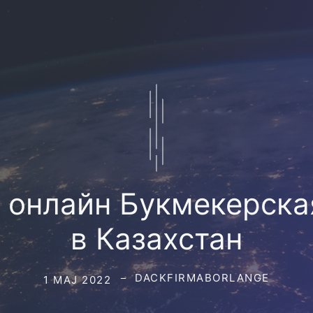
 онлайн Букмекерска
в Казахстан
DACKFIRMABORLANGE
1 MAJ 2022