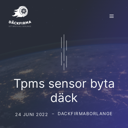
Hoppa
till
Meny
innehåll
Tpms sensor byta
däck
DACKFIRMABORLANGE
24 JUNI 2022