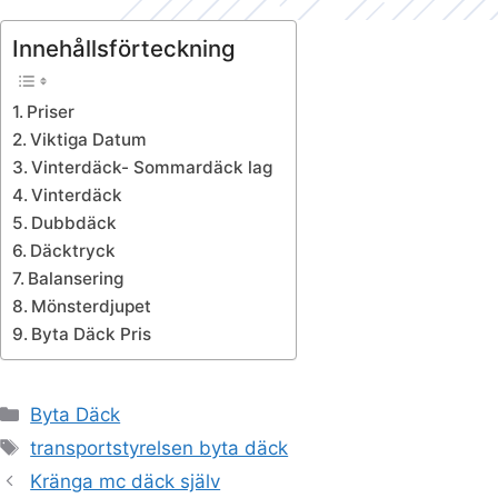
Innehållsförteckning
Priser
Viktiga Datum
Vinterdäck- Sommardäck lag
Vinterdäck
Dubbdäck
Däcktryck
Balansering
Mönsterdjupet
Byta Däck Pris
Kategorier
Byta Däck
Etiketter
transportstyrelsen byta däck
Kränga mc däck själv