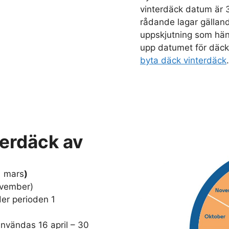
vinterdäck datum är 
rådande lagar gällan
uppskjutning som hän
upp datumet för däck
byta däck vinterdäck
.
terdäck av
1 mars
)
november)
er perioden 1
användas 16 april – 30