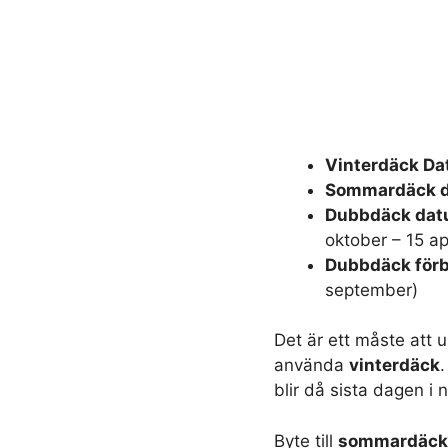
Vinterdäck D
Sommardäck 
Dubbdäck da
oktober – 15 apr
Dubbdäck förb
september)
Det är ett måste att
använda
vinterdäck
.
blir då sista dagen i
Byte till
sommardäc