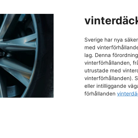
vinterdäc
Sverige har nya säke
med vinterförhålland
lag. Denna förordning
vinterförhållanden, f
utrustade med vinterd
vinterförhållanden). S
eller intilliggande vä
förhållanden
vinterdä