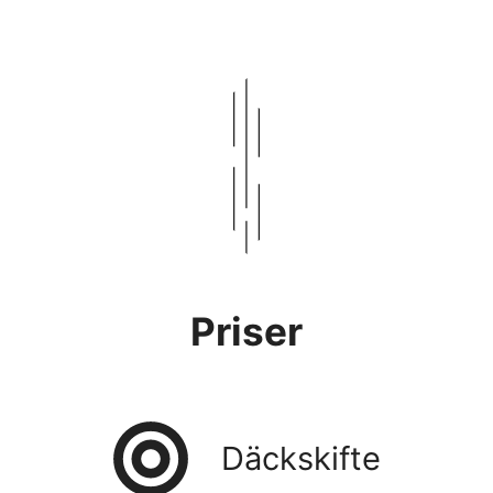
Priser
Däckskifte