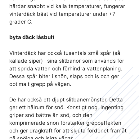
härdar snabbt vid kalla temperaturer, fungerar
vinterdäck bäst vid temperaturer under +7
grader C.
byta däck låsbult
Vinterdäck har också tusentals små spår (så
kallade siper) i sina slitbanor som används för
att sprida vatten och förhindra vattenplaning.
Dessa spår biter i snön, slaps och is och ger
optimalt grepp på vägen.
De har också ett djupt slitbanemönster. Detta
ger ett hålrum för snö. Konstigt nog, ingenting
griper snö bättre än snö, och den
komprimerade snön förstärker greppeffekten
och ger dragkraft för att skjuta fordonet framåt
på snöiga och isiga vägar.