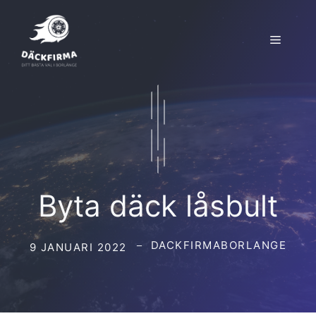
Hoppa
till
Meny
innehåll
Byta däck låsbult
DACKFIRMABORLANGE
9 JANUARI 2022