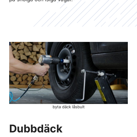
byta däck låsbult
Dubbdäck