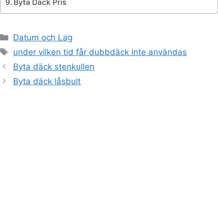
Byta Däck Pris
Kategorier
Datum och Lag
Etiketter
under vilken tid får dubbdäck inte användas
Byta däck stenkullen
Byta däck låsbult