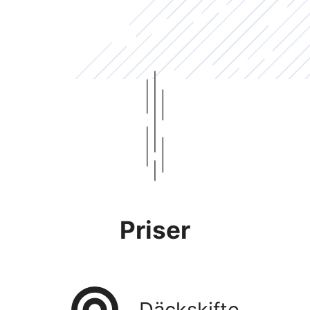
Priser
Däckskifte