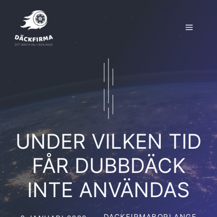
Hoppa
till
Meny
innehåll
UNDER VILKEN TID
FÅR DUBBDÄCK
INTE ANVÄNDAS
DACKFIRMABORLANGE