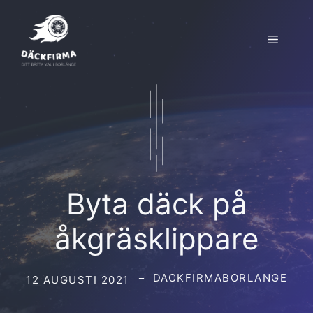
Hoppa
till
Meny
innehåll
Byta däck på
åkgräsklippare
DACKFIRMABORLANGE
12 AUGUSTI 2021