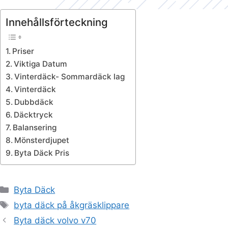
Innehållsförteckning
Priser
Viktiga Datum
Vinterdäck- Sommardäck lag
Vinterdäck
Dubbdäck
Däcktryck
Balansering
Mönsterdjupet
Byta Däck Pris
Kategorier
Byta Däck
Etiketter
byta däck på åkgräsklippare
Byta däck volvo v70