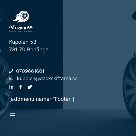
Kupolen 53
781 70 Borlänge
0709661601
kupolen@dackskiftarna.se
[addmenu name="Footer"]