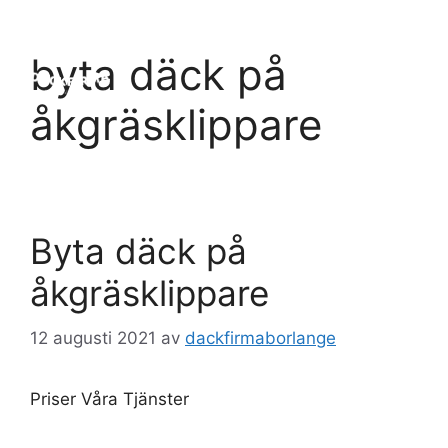
Hoppa
till
Meny
byta däck på
innehåll
åkgräsklippare
Byta däck på
åkgräsklippare
12 augusti 2021
av
dackfirmaborlange
Priser Våra Tjänster