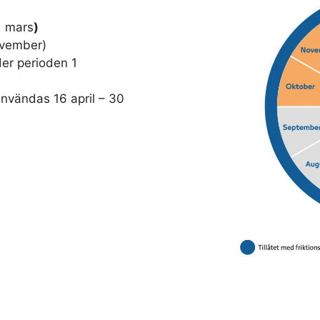
1 mars
)
november)
er perioden 1
användas 16 april – 30