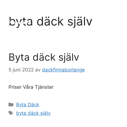
Hoppa
till
Meny
byta däck själv
innehåll
Byta däck själv
5 juni 2022
av
dackfirmaborlange
Priser Våra Tjänster
Kategorier
Byta Däck
Etiketter
byta däck själv