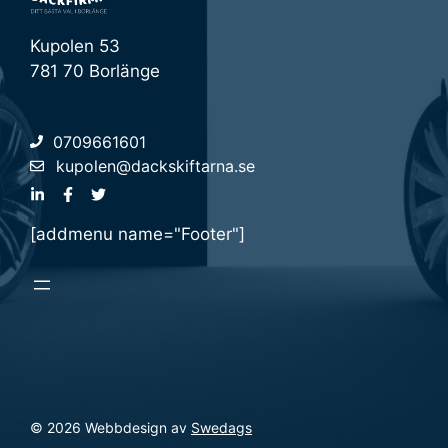
Kupolen 53
781 70 Borlänge
0709661601
kupolen@dackskiftarna.se
[addmenu name="Footer"]
© 2026 Webbdesign av
Swedags