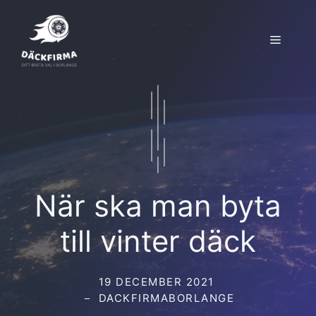
Hoppa
till
Meny
innehåll
När ska man byta
till vinter däck
19 DECEMBER 2021
DACKFIRMABORLANGE