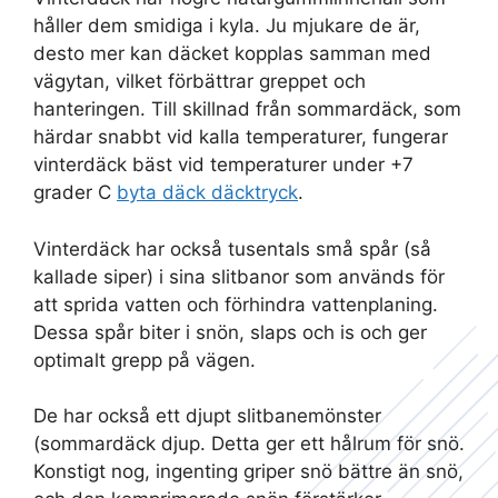
håller dem smidiga i kyla. Ju mjukare de är,
desto mer kan däcket kopplas samman med
vägytan, vilket förbättrar greppet och
hanteringen. Till skillnad från sommardäck, som
härdar snabbt vid kalla temperaturer, fungerar
vinterdäck bäst vid temperaturer under +7
grader C
byta däck däcktryck
.
Vinterdäck har också tusentals små spår (så
kallade siper) i sina slitbanor som används för
att sprida vatten och förhindra vattenplaning.
Dessa spår biter i snön, slaps och is och ger
optimalt grepp på vägen.
De har också ett djupt slitbanemönster
(sommardäck djup. Detta ger ett hålrum för snö.
Konstigt nog, ingenting griper snö bättre än snö,