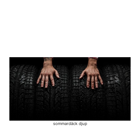
sommardäck djup