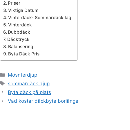
Priser
Viktiga Datum
Vinterdäck- Sommardäck lag
Vinterdäck
Dubbdäck
Däcktryck
Balansering
Byta Däck Pris
Kategorier
Mösnterdjup
Etiketter
sommardäck djup
Byta däck på plats
Vad kostar däckbyte borlänge