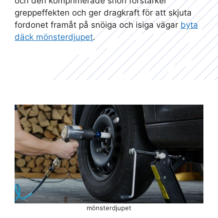
och den komprimerade snön förstärker
greppeffekten och ger dragkraft för att skjuta
fordonet framåt på snöiga och isiga vägar
byta
däck mönsterdjupet
.
mönsterdjupet