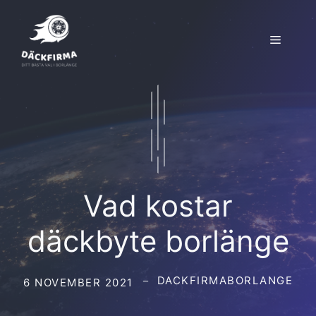
Hoppa
till
Meny
innehåll
Vad kostar
däckbyte borlänge
DACKFIRMABORLANGE
6 NOVEMBER 2021