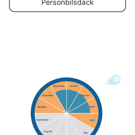
Personbilsdäck