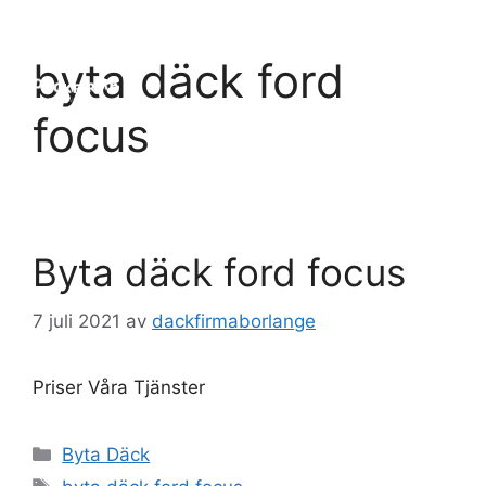
Hoppa
till
Meny
byta däck ford
innehåll
focus
Byta däck ford focus
7 juli 2021
av
dackfirmaborlange
Priser Våra Tjänster
Kategorier
Byta Däck
Etiketter