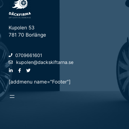
Kupolen 53
781 70 Borlänge
0709661601
kupolen@dackskiftarna.se
[addmenu name="Footer"]