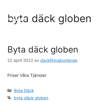
Hoppa
till
Meny
byta däck globen
innehåll
Byta däck globen
22 april 2022
av
dackfirmaborlange
Priser Våra Tjänster
Kategorier
Byta Däck
Etiketter
byta däck globen