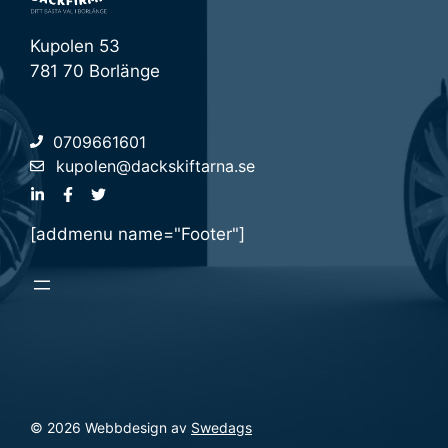
Kupolen 53
781 70 Borlänge
0709661601
kupolen@dackskiftarna.se
[addmenu name="Footer"]
© 2026 Webbdesign av
Swedags