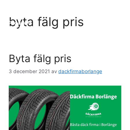
Hoppa
till
Meny
byta fälg pris
innehåll
Byta fälg pris
3 december 2021
av
dackfirmaborlange