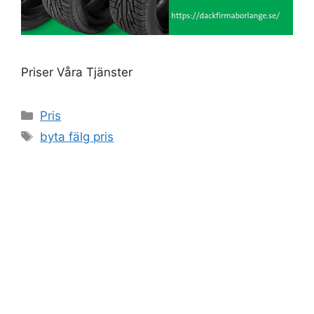
Priser Våra Tjänster
Kategorier
Pris
Etiketter
byta fälg pris