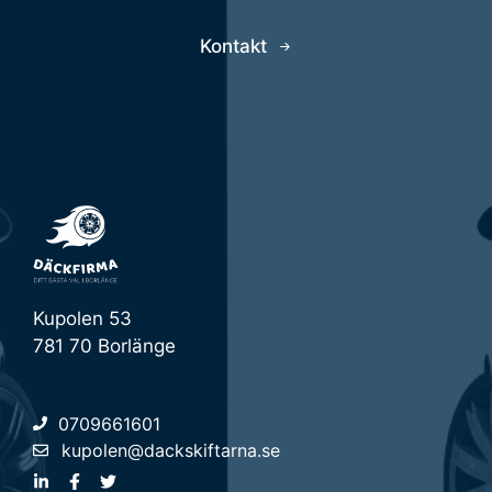
Kontakt
Kupolen 53
781 70 Borlänge
0709661601
kupolen@dackskiftarna.se