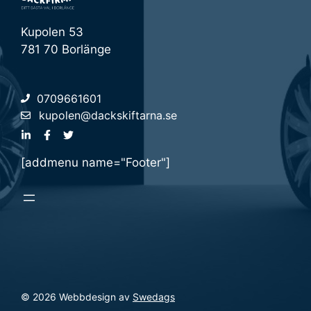
Kupolen 53
781 70 Borlänge
0709661601
kupolen@dackskiftarna.se
[addmenu name="Footer"]
© 2026 Webbdesign av
Swedags