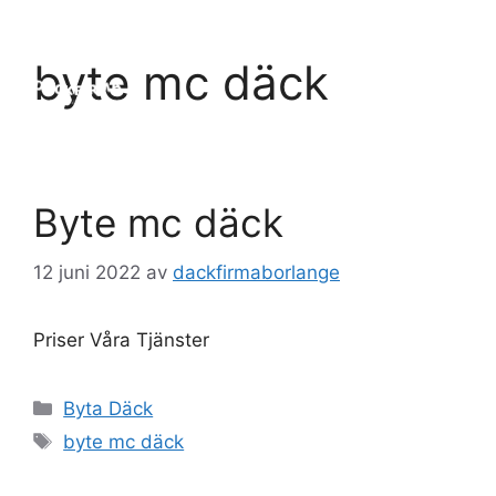
Hoppa
till
Meny
byte mc däck
innehåll
Byte mc däck
12 juni 2022
av
dackfirmaborlange
Priser Våra Tjänster
Kategorier
Byta Däck
Etiketter
byte mc däck