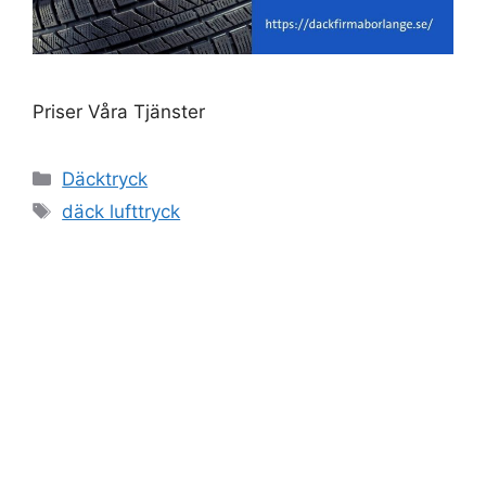
Priser Våra Tjänster
Kategorier
Däcktryck
Etiketter
däck lufttryck