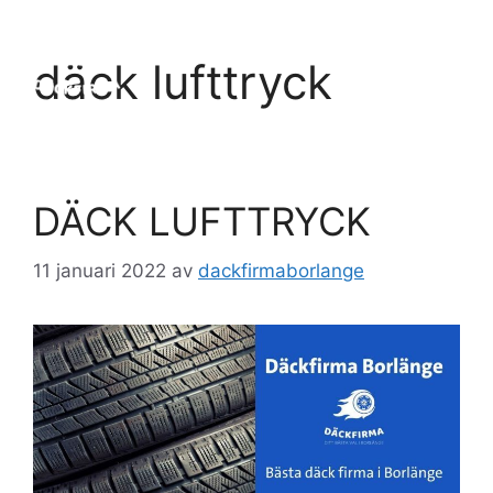
Hoppa
till
Meny
däck lufttryck
innehåll
DÄCK LUFTTRYCK
11 januari 2022
av
dackfirmaborlange