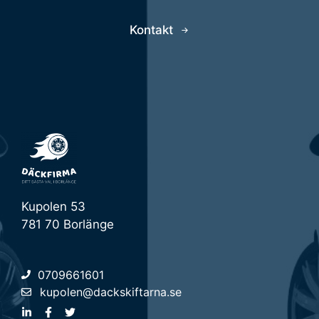
Kontakt
Kupolen 53
781 70 Borlänge
0709661601
kupolen@dackskiftarna.se