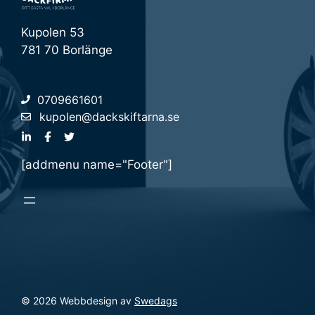
Kupolen 53
781 70 Borlänge
0709661601
kupolen@dackskiftarna.se
[addmenu name="Footer"]
© 2026 Webbdesign av
Swedags