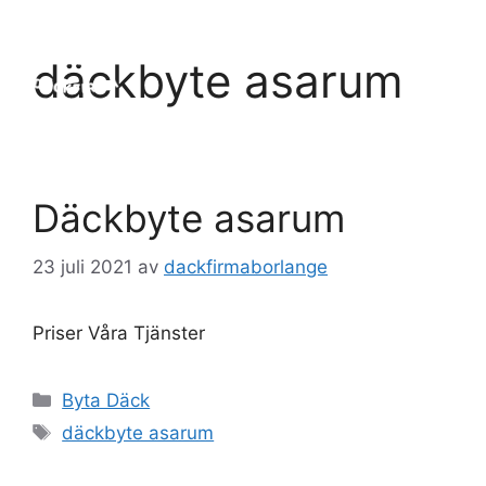
Hoppa
till
Meny
däckbyte asarum
innehåll
Däckbyte asarum
23 juli 2021
av
dackfirmaborlange
Priser Våra Tjänster
Kategorier
Byta Däck
Etiketter
däckbyte asarum