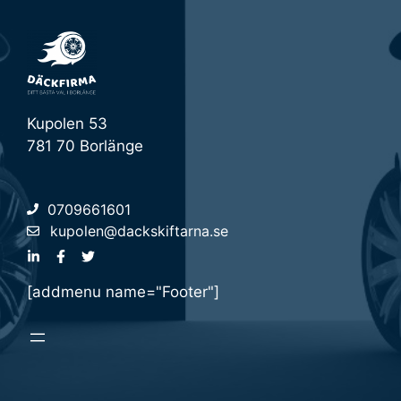
Kupolen 53
781 70 Borlänge
0709661601
kupolen@dackskiftarna.se
[addmenu name="Footer"]