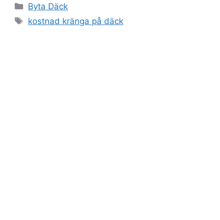
Kategorier
Byta Däck
Etiketter
kostnad kränga på däck