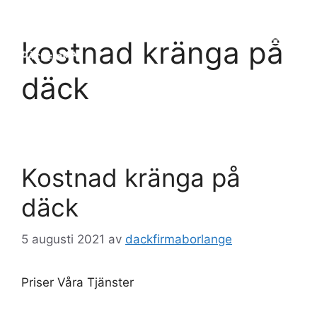
Hoppa
till
Meny
kostnad kränga på
innehåll
däck
Kostnad kränga på
däck
5 augusti 2021
av
dackfirmaborlange
Priser Våra Tjänster