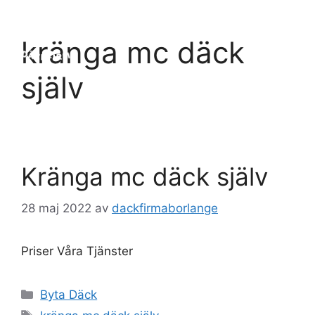
Hoppa
till
Meny
kränga mc däck
innehåll
själv
Kränga mc däck själv
28 maj 2022
av
dackfirmaborlange
Priser Våra Tjänster
Kategorier
Byta Däck
Etiketter