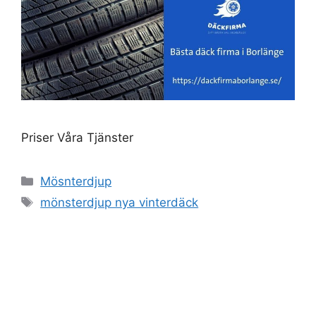
Priser Våra Tjänster
Kategorier
Mösnterdjup
Etiketter
mönsterdjup nya vinterdäck