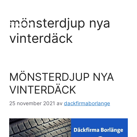
Hoppa
till
Meny
mönsterdjup nya
innehåll
vinterdäck
MÖNSTERDJUP NYA
VINTERDÄCK
25 november 2021
av
dackfirmaborlange