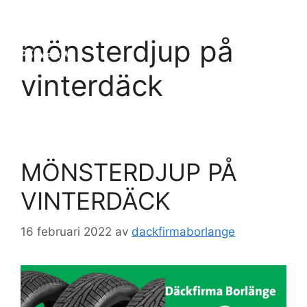
Hoppa
till
Meny
mönsterdjup på
innehåll
vinterdäck
MÖNSTERDJUP PÅ
VINTERDÄCK
16 februari 2022
av
dackfirmaborlange