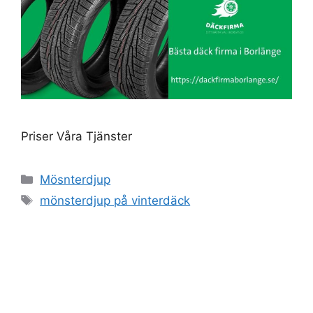
Priser Våra Tjänster
Kategorier
Mösnterdjup
Etiketter
mönsterdjup på vinterdäck