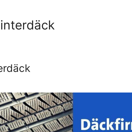
vinterdäck
terdäck