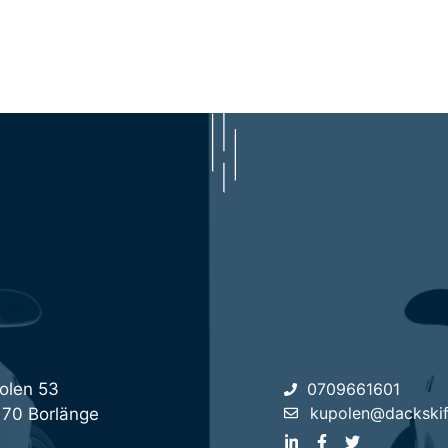
olen 53
0709661601
kupolen@dackskif
 70 Borlänge