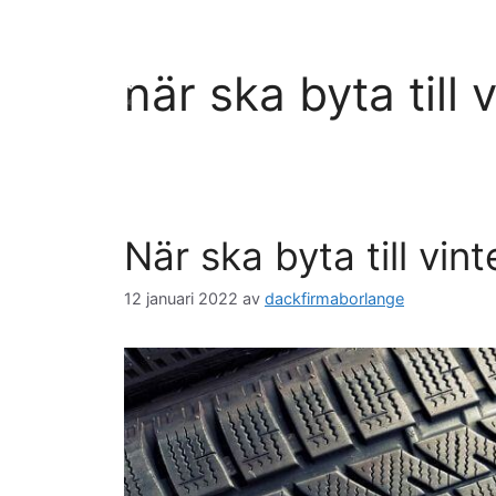
Hoppa
till
innehåll
när ska byta till 
När ska byta till vin
12 januari 2022
av
dackfirmaborlange