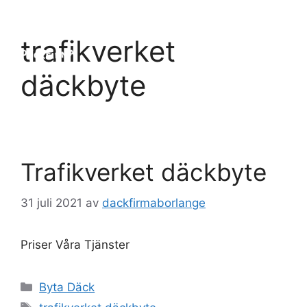
Hoppa
till
Meny
trafikverket
innehåll
däckbyte
Trafikverket däckbyte
31 juli 2021
av
dackfirmaborlange
Priser Våra Tjänster
Kategorier
Byta Däck
Etiketter