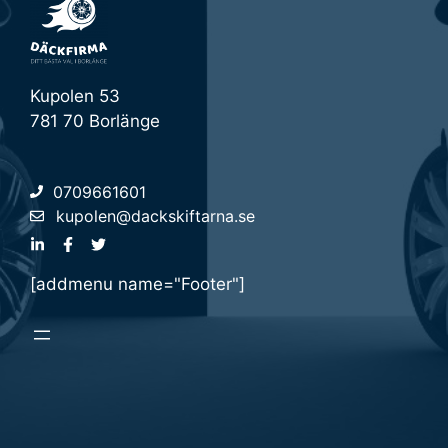
Kupolen 53
781 70 Borlänge
0709661601
kupolen@dackskiftarna.se
[addmenu name="Footer"]