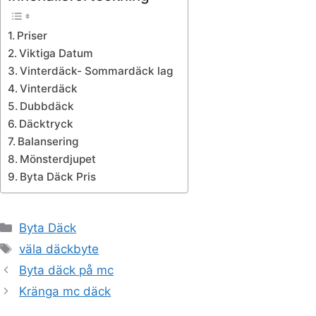
Priser
Viktiga Datum
Vinterdäck- Sommardäck lag
Vinterdäck
Dubbdäck
Däcktryck
Balansering
Mönsterdjupet
Byta Däck Pris
Kategorier
Byta Däck
Etiketter
väla däckbyte
Byta däck på mc
Kränga mc däck