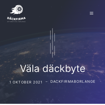
Hoppa
till
Meny
innehåll
Väla däckbyte
DACKFIRMABORLANGE
1 OKTOBER 2021