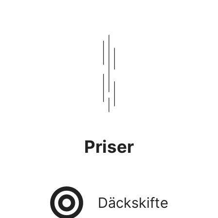
Priser
Däckskifte